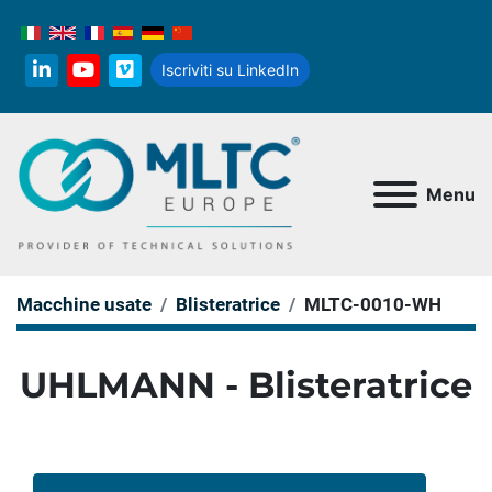
Iscriviti su LinkedIn
linkedin
youtube
vimeo
Menu
Macchine usate
Blisteratrice
MLTC-0010-WH
UHLMANN - Blisteratrice