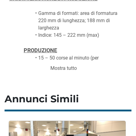
Gamma di formati: area di formatura 
220 mm di lunghezza; 188 mm di 
larghezza
Indice: 145 – 222 mm (max)
PRODUZIONE
15 – 50 corse al minuto (per 
formatura a 12 mm di profondità)
Mostra tutto
15 – 40 corse al minuto (per 
formatura a 28 mm di profondità)
Profondità di formatura:
 12 e 28 
Annunci Simili
mm
Bobina di formatura:
 460 mm
Bobina di copertura:
 Max. 300 mm
Bobina interna:
 70-76 m