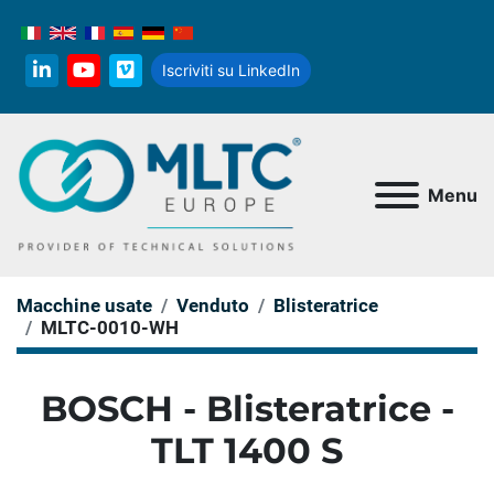
Iscriviti su LinkedIn
linkedin
youtube
vimeo
Menu
Macchine usate
Venduto
Blisteratrice
MLTC-0010-WH
BOSCH - Blisteratrice -
TLT 1400 S