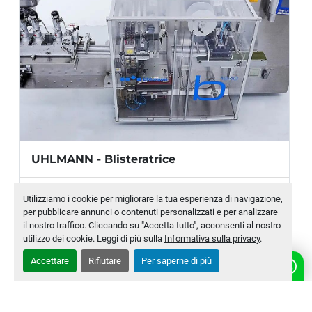
o senza ruota di inserimento, spazzola di 
alimentazione, modulo di estensione per il 
montaggio di altri sistemi di sistemi di 
alimentazione del prodotto
Produzione
Velocità di traslazione del nastro max:
 14 
m/min
UHLMANN - Blisteratrice
Cicli di formatura max:
 100 1/min
Cicli di fustellatura max:
 370 1/min
Produttore
UHLMANN
Utilizziamo i cookie per migliorare la tua esperienza di navigazione,
Altezza di impilamento dei blister max:
per pubblicare annunci o contenuti personalizzati e per analizzare
100 mm
Modello
B1240
il nostro traffico. Cliccando su "Accetta tutto", acconsenti al nostro
Numero di impilaggi max:
 12 blister
utilizzo dei cookie. Leggi di più sulla
Informativa sulla privacy
.
Numero di magazzino
MLTC-0005-WH
Accettare
Rifiutare
Per saperne di più
CONTATTACI
Dimensioni della fustellatura