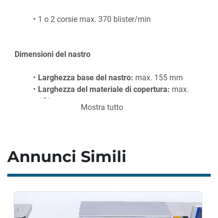
1 o 2 corsie max. 370 blister/min
Dimensioni del nastro
Larghezza base del nastro:
 max. 155 mm
Larghezza del materiale di copertura:
 max. 
151 mm
Mostra tutto
Lavorazione
Annunci Simili
Gamma di dimensioni: 
180 x 145 mm
Profondità Alu max:
 8,5 mm
Profondità PVC/PP max:
 12 mm
Pellicole:
 tutti i film di termoformatura e i 
fogli di alluminio standard
Alimentazione del prodotto in linea, variofill, 