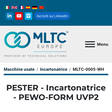
Iscriviti su LinkedIn
linkedin
youtube
vimeo
Menu
Macchine usate
Incartonatrice
MLTC-0005-WH
PESTER - Incartonatrice
- PEWO-FORM UVP2