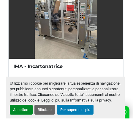
IMA - Incartonatrice
Produttore
IMA
Utilizziamo i cookie per migliorare la tua esperienza di navigazione,
per pubblicare annunci o contenuti personalizzati e per analizzare
Modello
CP28 BA
il nostro traffico. Cliccando su "Accetta tutto", acconsenti al nostro
utilizzo dei cookie. Leggi di più sulla
Informativa sulla privacy
.
Numero di magazzino
MLTC-0010-WH
Accettare
Rifiutare
Per saperne di più
CONTATTACI