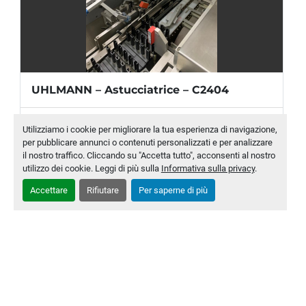
UHLMANN – Astucciatrice – C2404
Produttore
Uhlmann
Utilizziamo i cookie per migliorare la tua esperienza di navigazione,
per pubblicare annunci o contenuti personalizzati e per analizzare
Modello
C 2404
il nostro traffico. Cliccando su "Accetta tutto", acconsenti al nostro
utilizzo dei cookie. Leggi di più sulla
Informativa sulla privacy
.
Numero di magazzino
MLTC-0010-WH
Accettare
Rifiutare
Per saperne di più
CONTATTACI
‹
›