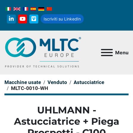
Iscriviti su LinkedIn
linkedin
youtube
vimeo
Menu
Macchine usate
Venduto
Astucciatrice
MLTC-0010-WH
UHLMANN -
Astucciatrice + Piega
Prospetti - C100