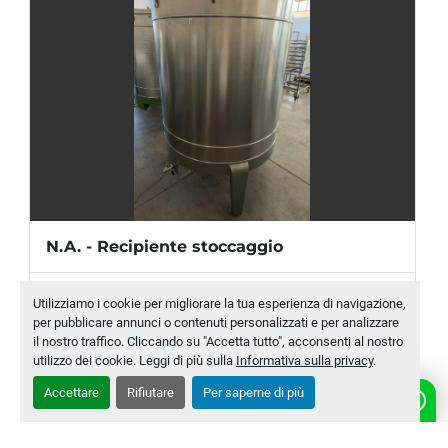
N.A. - Recipiente stoccaggio
Produttore
N.A.
Utilizziamo i cookie per migliorare la tua esperienza di navigazione,
per pubblicare annunci o contenuti personalizzati e per analizzare
Modello
2100 L
il nostro traffico. Cliccando su "Accetta tutto", acconsenti al nostro
utilizzo dei cookie. Leggi di più sulla
Informativa sulla privacy
.
Numero di magazzino
MLTC-0007-WH
Accettare
Rifiutare
Per saperne di più
CONTATTACI