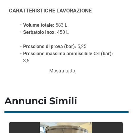
CARATTERISTICHE LAVORAZIONE
Volume totale: 
583 L
Serbatoio Inox:
 450 L
Pressione di prova (bar): 
5,25
Pressione massima ammissibile C-I (bar):
3,5
Pressione massima ammissibile C-II (bar):
Mostra tutto
N/A
Temperatura massima ammissibile (°C):
150
Annunci Simili
Temperatura minima ammissibile (°C):
 5