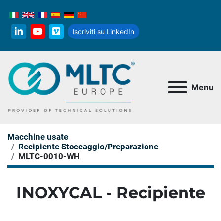
Iscriviti su LinkedIn
linkedin
youtube
vimeo
Menu
Macchine usate
Recipiente Stoccaggio/Preparazione
MLTC-0010-WH
INOXYCAL - Recipiente