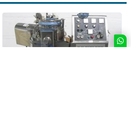
AEROMATIC-FIELDER - Miscelatore - PMA65
Produttore
AEROMATIC-FIELDER
Modello
PMA65