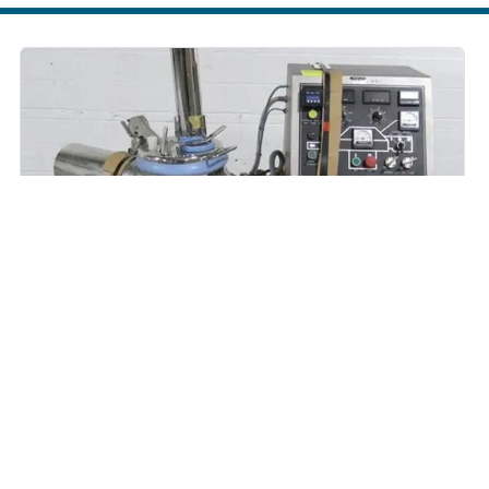
GEA - Miscelatore - PMA25
Produttore
GEA
Modello
PMA25