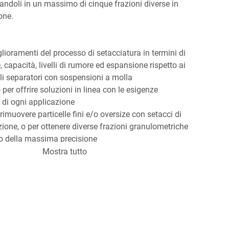
andoli in un massimo di cinque frazioni diverse in 
one.
lioramenti del processo di setacciatura in termini di 
, capacità, livelli di rumore ed espansione rispetto ai 
li separatori con sospensioni a molla
 per offrire soluzioni in linea con le esigenze 
 di ogni applicazione
 rimuovere particelle fini e/o oversize con setacci di 
zione, o per ottenere diverse frazioni granulometriche 
to della massima precisione
Mostra tutto
ICHE MACCHINARIO
 1.500 mm (ca)
:
 acciaio inossidabile