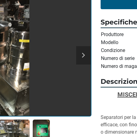
Specifich
Produttore
Modello
Condizione
Numero di serie
Numero di maga
Descrizio
MISCE
Separatori per la
efficace, con fino
o dimensionare m