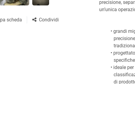
precisione, separ
un’unica operazi
pa scheda
Condividi
grandi mig
precisione
tradiziona
progettato
specifiche
ideale per
classifica
di prodot
CARATTERIST
Diametro:
Materiale