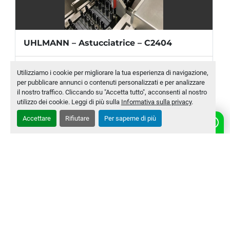
UHLMANN – Astucciatrice – C2404
Produttore
Uhlmann
Utilizziamo i cookie per migliorare la tua esperienza di navigazione,
per pubblicare annunci o contenuti personalizzati e per analizzare
Modello
C 2404
il nostro traffico. Cliccando su "Accetta tutto", acconsenti al nostro
utilizzo dei cookie. Leggi di più sulla
Informativa sulla privacy
.
Numero di magazzino
MLTC-0010-WH
Accettare
Rifiutare
Per saperne di più
CONTATTACI
‹
›