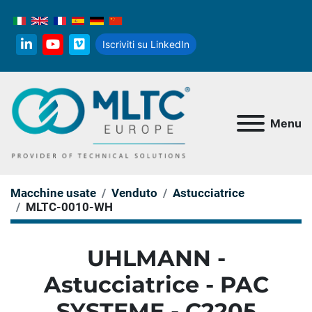
Iscriviti su LinkedIn
linkedin
youtube
vimeo
Menu
Macchine usate
Venduto
Astucciatrice
MLTC-0010-WH
UHLMANN -
Astucciatrice - PAC
SYSTEME - C2205