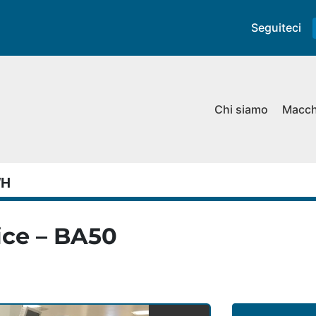
Seguiteci
Chi siamo
Macc
WH
ice – BA50