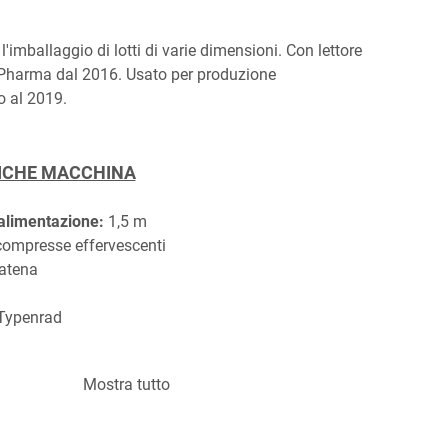
l'imballaggio di lotti di varie dimensioni. Con lettore 
 Pharma dal 2016. Usato per produzione 
o al 2019.
ICHE MACCHINA
 alimentazione:
 1,5 m
compresse effervescenti
atena
Typenrad
Mostra tutto
 
max. 70 min