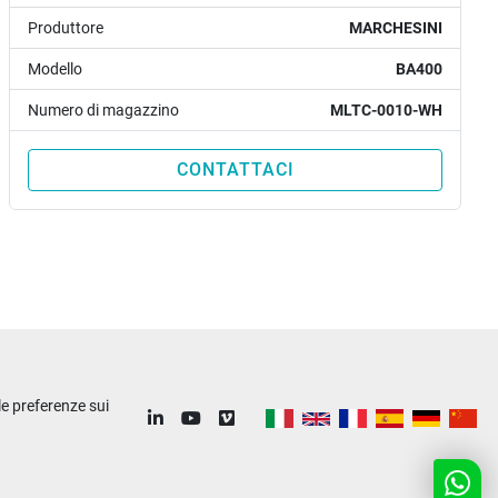
Produttore
MARCHESINI
Modello
BA400
Numero di magazzino
MLTC-0010-WH
CONTATTACI
le preferenze sui
linkedin
youtube
vimeo