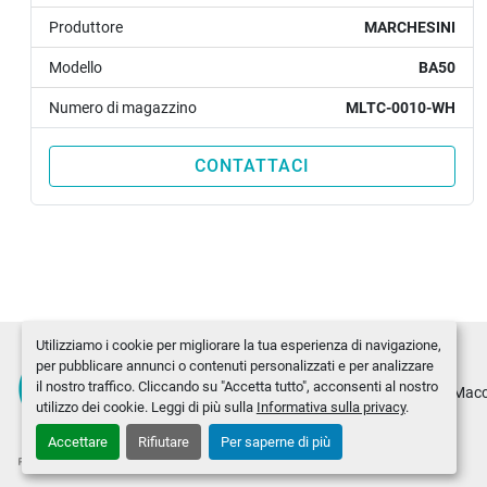
Produttore
MARCHESINI
Modello
BA50
Numero di magazzino
MLTC-0010-WH
CONTATTACI
Utilizziamo i cookie per migliorare la tua esperienza di navigazione,
per pubblicare annunci o contenuti personalizzati e per analizzare
il nostro traffico. Cliccando su "Accetta tutto", acconsenti al nostro
Chi siamo
Macc
utilizzo dei cookie. Leggi di più sulla
Informativa sulla privacy
.
Accettare
Rifiutare
Per saperne di più