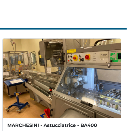
i della scatola (mm):
 A 40-145, B 20-80, H 70-190, 
TTRICO
 380V/3PH/50Hz/2kW
MARCHESINI - Astucciatrice - BA400