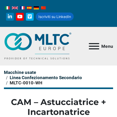
Iscriviti su LinkedIn
linkedin
youtube
vimeo
Menu
Macchine usate
Linea Confezionamento Secondario
MLTC-0010-WH
CAM – Astucciatrice +
Incartonatrice