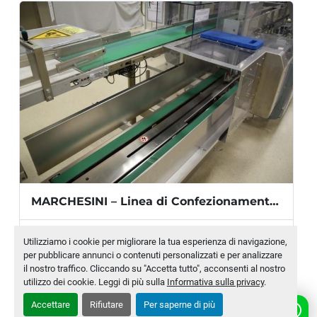
DIMENSIONI
Peso macchina:
 2.200 Kg
Dimensioni dell’attrezzatura: 
3.680 x 1.660 
x 1.570 mm
MARCHESINI – Linea di Confezionamento Siringhe Pre-Riempite
Produttore
MARCHESINI
Utilizziamo i cookie per migliorare la tua esperienza di navigazione,
per pubblicare annunci o contenuti personalizzati e per analizzare
Modello
FC420
il nostro traffico. Cliccando su "Accetta tutto", acconsenti al nostro
utilizzo dei cookie. Leggi di più sulla
Informativa sulla privacy
.
Numero di magazzino
MLTC-0010-WH
Accettare
Rifiutare
Per saperne di più