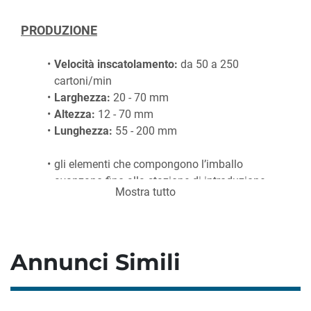
PRODUZIONE
Velocità inscatolamento:
 da 50 a 250 
cartoni/min
Larghezza:
 20 - 70 mm
Altezza:
 12 - 70 mm
Lunghezza:
 55 - 200 mm
gli elementi che compongono l’imballo 
avanzano fino alla stazione di introduzione, 
Mostra tutto
dove una serie di spintori li introducono 
nella scatola con brochure informativa
terminato l’inserimento, l’astuccio avanza 
verso la zona di chiusura dove, con una 
Annunci Simili
serie di operazioni di snervamento e 
piegatura dei lembi, si completa il ciclo di 
confezionamento