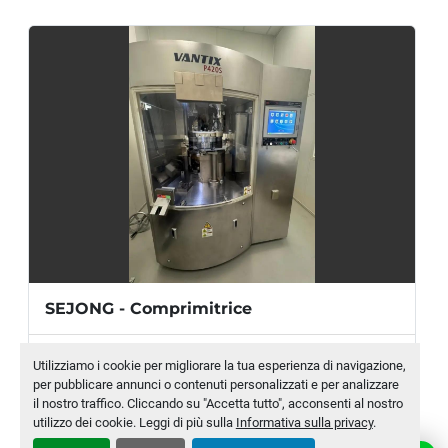
Forza pre-compressione:
 20 kN
Velocità rotazione tamburo:
 15-100 rpm
SEJONG - Comprimitrice
Produttore
SEJONG
Utilizziamo i cookie per migliorare la tua esperienza di navigazione,
per pubblicare annunci o contenuti personalizzati e per analizzare
Modello
VANTIX P420 S
il nostro traffico. Cliccando su "Accetta tutto", acconsenti al nostro
utilizzo dei cookie. Leggi di più sulla
Informativa sulla privacy
.
Numero di magazzino
MLTC-0007-WH