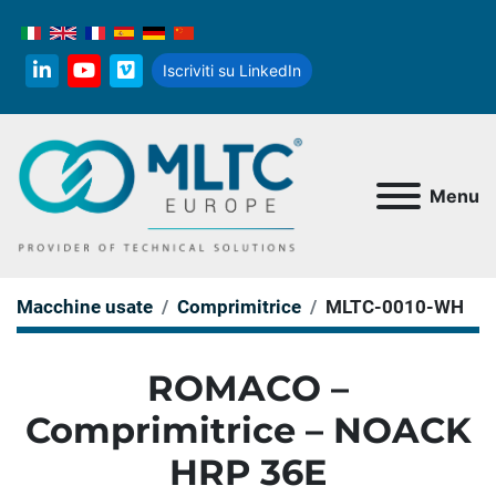
Iscriviti su LinkedIn
linkedin
youtube
vimeo
Menu
Macchine usate
Comprimitrice
MLTC-0010-WH
ROMACO –
Comprimitrice – NOACK
HRP 36E