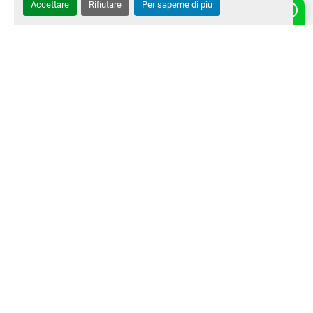
Accettare
Rifiutare
Per saperne di più
CONTATTACI
‹
›
Chi siamo
Macchine Usate
Contatti
Marchi