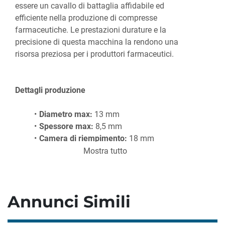
essere un cavallo di battaglia affidabile ed 
efficiente nella produzione di compresse 
farmaceutiche. Le prestazioni durature e la 
precisione di questa macchina la rendono una 
risorsa preziosa per i produttori farmaceutici.
Dettagli produzione
Diametro max:
 13 mm
Spessore max:
 8,5 mm
Camera di riempimento:
 18 mm
Stazioni:
 35
Mostra tutto
Produzione:
 210,000 compresse/h
Annunci Simili
Compressione
Forza compressione:
 100 kN