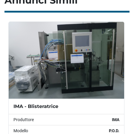
Annunci Simili
IMA - Blisteratrice
Produttore
IMA
Modello
P.O.D.