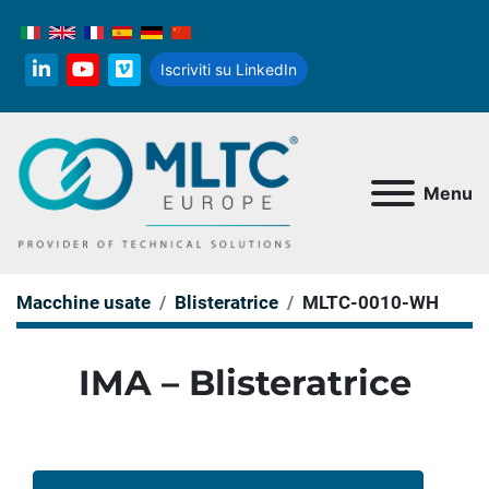
Iscriviti su LinkedIn
linkedin
youtube
vimeo
Menu
Macchine usate
Blisteratrice
MLTC-0010-WH
IMA – Blisteratrice