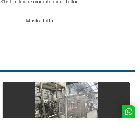
 316 L, silicone cromato duro, Teflon
Mostra tutto
ICHE ELETTRICHE
, 3 Ph, 50 Hz
MACCHINARIO
 kg
i:
 150 x 120 x 190 cm