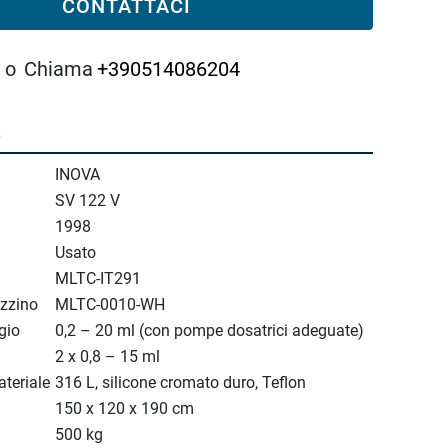
CONTATTACI
o
Chiama
+390514086204
e
INOVA
SV 122 V
1998
Usato
MLTC-IT291
zzino
MLTC-0010-WH
gio
0,2 – 20 ml (con pompe dosatrici adeguate)
2 x 0,8 – 15 ml
ateriale
316 L, silicone cromato duro, Teflon
150 x 120 x 190 cm
500 kg