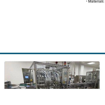
Materiali:
CARATTERIST
230/400 V
DIMENSIONI 
Peso:
 500
Dimension