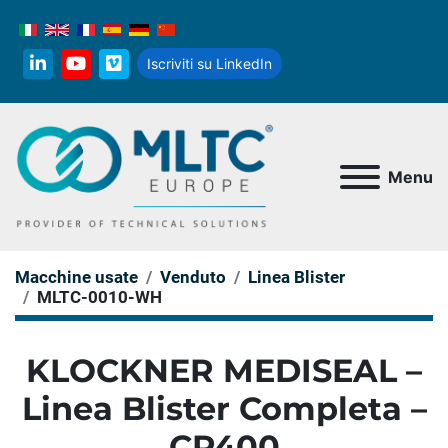
Iscriviti su LinkedIn
linkedin
youtube
vimeo
Menu
Macchine usate
Venduto
Linea Blister
MLTC-0010-WH
KLOCKNER MEDISEAL –
Linea Blister Completa –
CP400