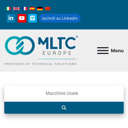
Iscriviti su LinkedIn
linkedin
youtube
vimeo
Menu