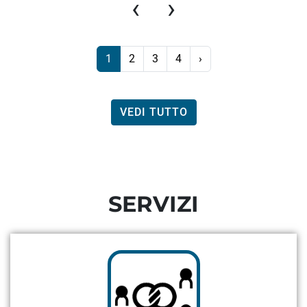
‹
›
1
2
3
4
›
VEDI TUTTO
SERVIZI